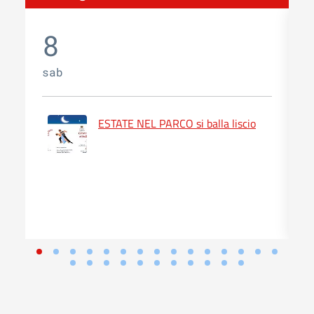
8
sab
d
ESTATE NEL PARCO si balla liscio