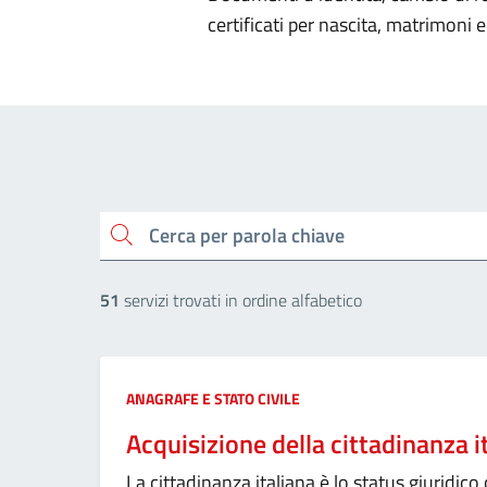
certificati per nascita, matrimoni e 
Cerca per parola chiave
51
servizi trovati in ordine alfabetico
Categoria:
ANAGRAFE E STATO CIVILE
Acquisizione della cittadinanza i
La cittadinanza italiana è lo status giuridico 