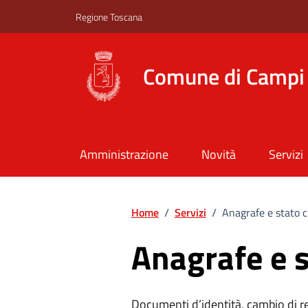
Vai ai contenuti
Vai al footer
Regione Toscana
Comune di Campi 
Amministrazione
Novità
Servizi
Home
/
Servizi
/
Anagrafe e stato c
Anagrafe e s
Documenti d’identità, cambio di resi