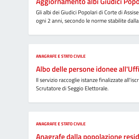
Aggiornamento albi Giudici Popo
Gli albi dei Giudici Popolari di Corte di Assi
ogni 2 anni, secondo le norme stabilite dalla
Categoria:
ANAGRAFE E STATO CIVILE
Albo delle persone idonee all'Uff
Il servizio raccoglie istanze finalizzate all'is
Scrutatore di Seggio Elettorale.
Categoria:
ANAGRAFE E STATO CIVILE
Anagrafe dalla popolazione resi