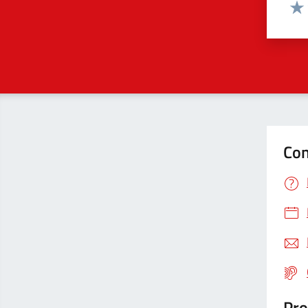
Valut
Valu
Con
Pro