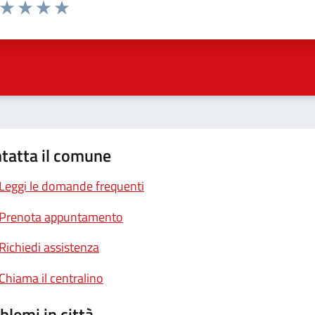
a da 1 a 5 stelle la pagina
ta 1 stelle su 5
Valuta 2 stelle su 5
Valuta 3 stelle su 5
Valuta 4 stelle su 5
Valuta 5 stelle su 5
tatta il comune
Leggi le domande frequenti
Prenota appuntamento
Richiedi assistenza
Chiama il centralino
blemi in città