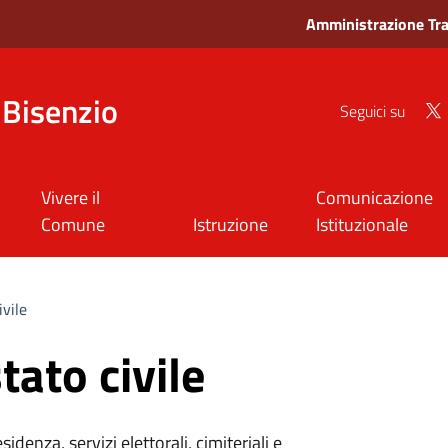
Amministrazione Tr
Bisenzio
Seguici su
Vivere il
Comunicazione
Comune
Istruzione
Istituzionale
ivile
tato civile
denza, servizi elettorali, cimiteriali e