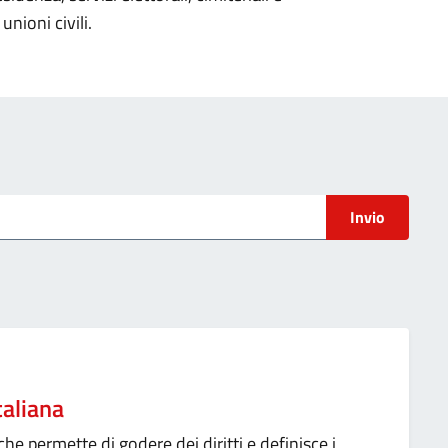
unioni civili.
Invio
taliana
che permette di godere dei diritti e definisce i