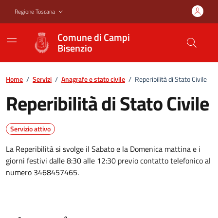
Vai ai contenuti
Vai al footer
Regione Toscana
Comune di Campi
Bisenzio
Home
/
Servizi
/
Anagrafe e stato civile
/
Reperibilità di Stato Civile
Reperibilità di Stato Civile
Servizio attivo
La Reperibilità si svolge il Sabato e la Domenica mattina e i
giorni festivi dalle 8:30 alle 12:30 previo contatto telefonico al
numero 3468457465.