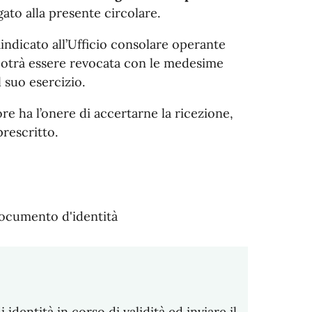
gato alla presente circolare.
indicato all’Ufficio consolare operante
e potrà essere revocata con le medesime
l suo esercizio.
ore ha l’onere di accertarne la ricezione,
prescritto.
documento d'identità
dentità in corso di validità ed inviare il