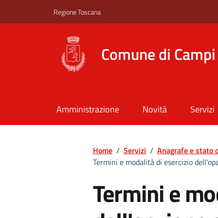
Vai ai contenuti
Vai al footer
Regione Toscana
Comune di Campi 
Amministrazione
Novità
Servizi
Home
/
Servizi
/
Anagrafe e stato c
Termini e modalità di esercizio dell'op
Termini e mod