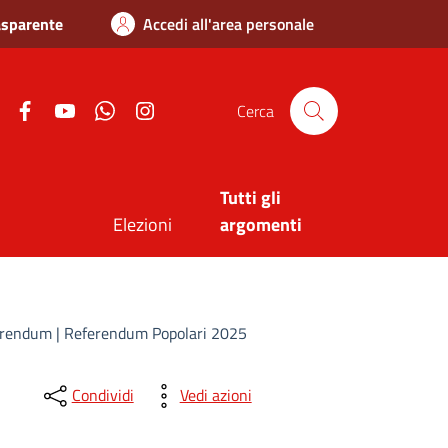
asparente
Accedi all'area personale
Twitter
Facebook
Youtube
Whatsapp
Instagram
Cerca
Tutti gli
Elezioni
argomenti
 Referendum | Referendum Popolari 2025
Condividi
Vedi azioni